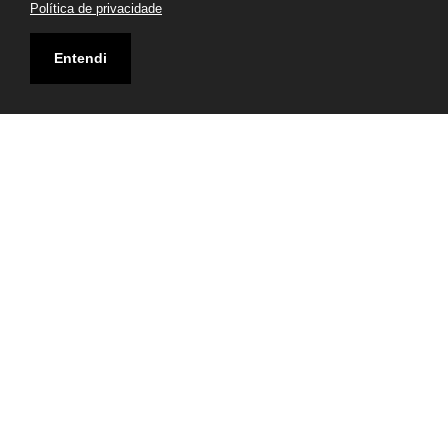
Política de privacidade
Entendi
Endereço
Rua Carlos de Laet 6071, Boqueirão, Curitiba-PR
Visualizar Mapa